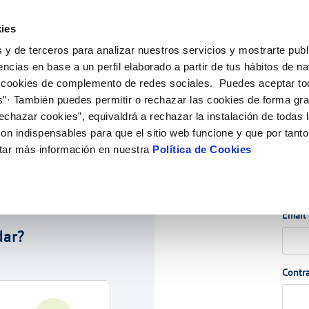
ES
CA
Actua
ies
 y de terceros para analizar nuestros servicios y mostrarte publ
Tu Servicio
Tu Agua
Conócenos
Nuestros c
encias en base a un perfil elaborado a partir de tus hábitos de n
 cookies de complemento de redes sociales. Puedes aceptar to
s”· También puedes permitir o rechazar las cookies de forma gr
N AL CLIENTE
COMPROMISO DE SERVICIO
CUIDADOS DEL AGUA
CONTRATACIÓN
ÉTICO
ONTRATOS
MODIFICACIÓN DE DATOS
echazar cookies”, equivaldrá a rechazar la instalación de todas 
e contacto
alidad del agua
Customer Counsel (Defensa del cli
Consejos de ahorro
Condiciones Generales de Contrata
Cambio de titular
Actualizar datos bancarios
 DE GESTIÓN Y CERTIFICADOS
on indispensables para que el sitio web funcione y que por tant
 interés
Normativa del servicio
Depósitos comunitarios
Contrataciones
Alta de suministro
Actualizar datos de domici
tar más información en nuestra
Política de Cookies
ia
Junta de Arbitraje
Baja de suministro
Actualizar datos personale
bras y afectaciones
Acc
Solicitud de Acometida
ión de fuga interior
Documentación contratación
Email
dar?
VER TODAS LAS GESTIONES
Contr