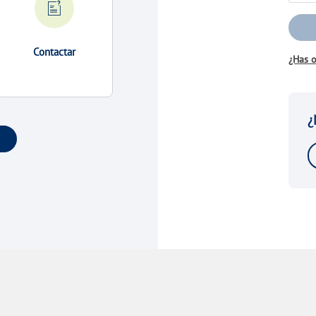
Contactar
¿Has o
¿