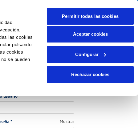
lidad
Ayuda
Contáctanos
Permitir todas las cookies
icidad
Área de clientes
ompromisos
avegación.
Aceptar cookies
das las cookies
anular pulsando
INCIDENCIAS
las cookies
Configurar
ente)
ción
Comunica anomalías o posibles
o no se pueden
fraudes
lio
Reclamaciones
s
Rechazar cookies
ede a tu cuenta
(Obligatorio)
 o usuario
*
(Obligatorio)
Mostrar
aseña
*