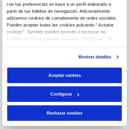
con tus preferencias en base a un perfil elaborado a
partir de tus hábitos de navegación. Adicionalmente
TODAS LAS GESTIONES
utilizamos cookies de complemento de redes sociales.
Puedes aceptar todas las cookies pulsando “ Aceptar
OTRAS GESTIONES
cookies”· También puedes permitir o rechazar las
cookies de forma granular pulsando “Configurar”. Si
pulsas “Rechazar cookies”, equivaldrá a rechazar la
Tu Servicio
instalación de todas las cookies salvo las necesarias que
Mostrar detalles
son indispensables para que el sitio web funcione y que
por tanto no se pueden desactivar. Puedes consultar
FACTURAS Y PRECIOS
más información en nuestra
Política de Cookies
Aceptar cookies
ATENCIÓN AL CLIENTE
COMPROMISO DE SERVICIO
Configurar
Tu Agua
Rechazar cookies