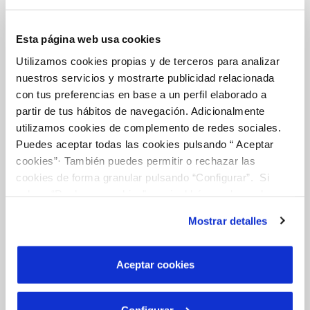
Esta página web usa cookies
Gestiones Online
Utilizamos cookies propias y de terceros para analizar
nuestros servicios y mostrarte publicidad relacionada
FACTURAS, PAGOS Y CONSUMOS
con tus preferencias en base a un perfil elaborado a
partir de tus hábitos de navegación. Adicionalmente
CONTRATOS
utilizamos cookies de complemento de redes sociales.
MODIFICACIÓN DE DATOS
Puedes aceptar todas las cookies pulsando “ Aceptar
cookies”· También puedes permitir o rechazar las
INCIDENCIAS
cookies de forma granular pulsando “Configurar”. Si
pulsas “Rechazar cookies”, equivaldrá a rechazar la
TODAS LAS GESTIONES
instalación de todas las cookies salvo las necesarias que
Mostrar detalles
son indispensables para que el sitio web funcione y que
OTRAS GESTIONES
por tanto no se pueden desactivar. Puedes consultar
más información en nuestra
Política de Cookies
Aceptar cookies
Tu Servicio
Configurar