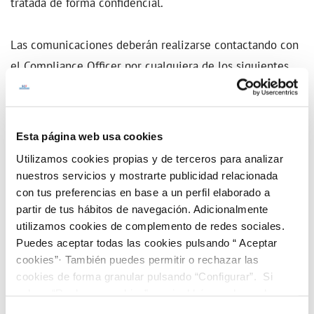
tratada de forma confidencial.
Las comunicaciones deberán realizarse contactando con
el Compliance Officer por cualquiera de los siguientes
medios:
A través del canal digital mediante este enlace:
Esta página web usa cookies
Utilizamos cookies propias y de terceros para analizar
Canal Ético
nuestros servicios y mostrarte publicidad relacionada
con tus preferencias en base a un perfil elaborado a
partir de tus hábitos de navegación. Adicionalmente
A través del enlace también se puede solicitar entrevista
utilizamos cookies de complemento de redes sociales.
personal o telefónica.
Puedes aceptar todas las cookies pulsando “ Aceptar
cookies”· También puedes permitir o rechazar las
cookies de forma granular pulsando “Configurar”. Si
Por correo postal (indicar en el asunto:
pulsas “Rechazar cookies”, equivaldrá a rechazar la
CONFIDENCIAL): Carrer Sils, 5 - 17430 Santa
instalación de todas las cookies salvo las necesarias que