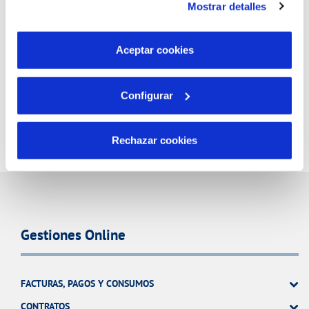
Mostrar detalles
Coloma de Farners
son indispensables para que el sitio web funcione y que
por tanto no se pueden desactivar. Puedes consultar
más información en nuestra
Política de Cookies
Aceptar cookies
Configurar
Rechazar cookies
Gestiones Online
FACTURAS, PAGOS Y CONSUMOS
CONTRATOS