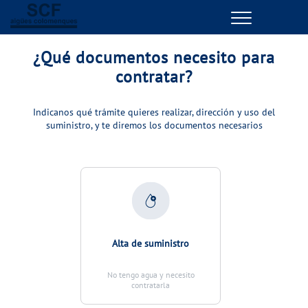
Menu
GESTIONES ONLINE
¿Qué documentos necesito para
contratar?
VER TODAS LAS GESTIONES
Indicanos qué trámite quieres realizar, dirección y uso del
suministro, y te diremos los documentos necesarios
TU SERVICIO
VER TODAS LAS GESTIONES
TU AGUA
VER TODAS LAS GESTIONES
Alta de suministro
CONÓCENOS
No tengo agua y necesito
contratarla