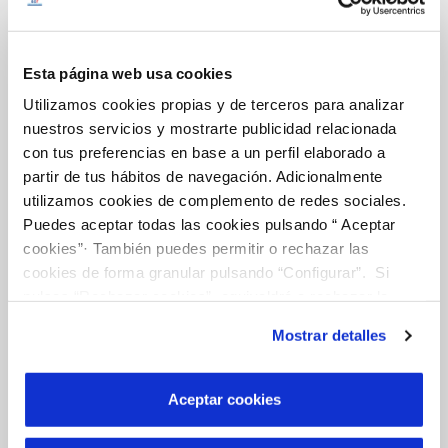
FACTURAS, PAGOS Y CONSUMOS
CONTRATOS
Esta página web usa cookies
Utilizamos cookies propias y de terceros para analizar
MODIFICACIÓN DE DATOS
nuestros servicios y mostrarte publicidad relacionada
con tus preferencias en base a un perfil elaborado a
INCIDENCIAS
partir de tus hábitos de navegación. Adicionalmente
utilizamos cookies de complemento de redes sociales.
Puedes aceptar todas las cookies pulsando “ Aceptar
TODAS LAS GESTIONES
cookies”· También puedes permitir o rechazar las
cookies de forma granular pulsando “Configurar”. Si
OTRAS GESTIONES
pulsas “Rechazar cookies”, equivaldrá a rechazar la
instalación de todas las cookies salvo las necesarias que
Mostrar detalles
son indispensables para que el sitio web funcione y que
por tanto no se pueden desactivar. Puedes consultar
más información en nuestra
Política de Cookies
Tu Servicio
Aceptar cookies