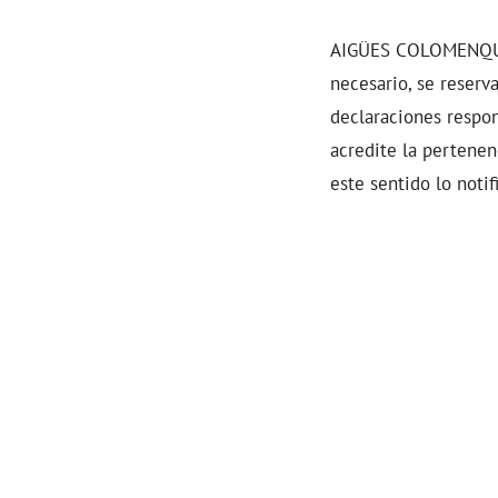
AIGÜES COLOMENQUES 
necesario, se reserva
declaraciones respon
acredite la pertene
este sentido lo noti