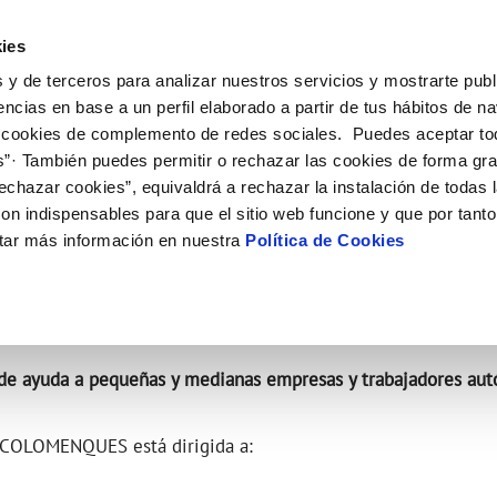
ES
CA
Actual
ies
 y de terceros para analizar nuestros servicios y mostrarte publ
Tu Servicio
Tu Agua
Conócenos
Nuestros c
encias en base a un perfil elaborado a partir de tus hábitos de n
 cookies de complemento de redes sociales. Puedes aceptar to
s”· También puedes permitir o rechazar las cookies de forma gr
N AL CLIENTE
D
 ÉTICO
NTRATOS
COMPROMISO DE SERVICIO
CUIDADOS DEL AGUA
CONTRATACIÓN
MODIFICACIÓN DE DATOS
echazar cookies”, equivaldrá a rechazar la instalación de todas 
AS DE GESTIÓN Y CERTIFICADOS
 de contacto
calidad del agua
bio de titular
Customer Counsel (Defensa del c
Consejos de ahorro
Condiciones Generales de Contra
Actualizar datos bancarios
on indispensables para que el sitio web funcione y que por tant
e interés
a de suministro
Normativa del servicio
Depósitos comunitarios
Contrataciones
Actualizar datos de domicili
TÓNOMOS
tar más información en nuestra
Política de Cookies
via
a de suministro
Junta de Arbitraje
Actualizar datos personales
obras y afectaciones
icitud de Acometida
ación de fuga interior
umentación contratación
 de ayuda a pequeñas y medianas empresas y trabajadores a
VER TODAS LAS GESTIONES
 COLOMENQUES está dirigida a: