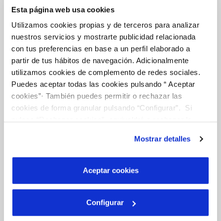
Esta página web usa cookies
COMPROMISO DE SERVICIO
Utilizamos cookies propias y de terceros para analizar
nuestros servicios y mostrarte publicidad relacionada
con tus preferencias en base a un perfil elaborado a
Tu Agua
partir de tus hábitos de navegación. Adicionalmente
utilizamos cookies de complemento de redes sociales.
Puedes aceptar todas las cookies pulsando “ Aceptar
NUESTRO PAPEL EN EL CICLO URBANO
cookies”· También puedes permitir o rechazar las
cookies de forma granular pulsando “Configurar”. Si
CALIDAD
pulsas “Rechazar cookies”, equivaldrá a rechazar la
CUIDADOS DEL AGUA
instalación de todas las cookies salvo las necesarias que
Mostrar detalles
son indispensables para que el sitio web funcione y que
por tanto no se pueden desactivar. Puedes consultar
Conócenos
más información en nuestra
Política de Cookies
Aceptar cookies
SOBRE NOSOTROS
Configurar
CÓDIGO ÉTICO