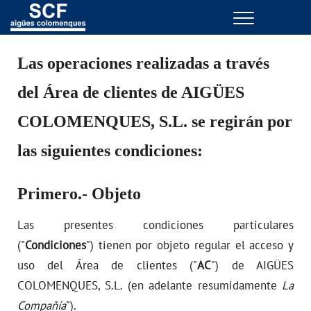
Menu
GESTIONES ONLINE
Las operaciones realizadas a través
del Área de clientes de AIGÜES
VER TODAS LAS GESTIONES
COLOMENQUES, S.L. se regirán por
TU SERVICIO
las siguientes condiciones:
VER TODAS LAS GESTIONES
Primero.- Objeto
TU AGUA
Las presentes condiciones particulares
VER TODAS LAS GESTIONES
("
Condiciones
") tienen por objeto regular el acceso y
uso del Área de clientes ("
AC
") de AIGÜES
CONÓCENOS
COLOMENQUES, S.L. (en adelante resumidamente
La
Compañía
").