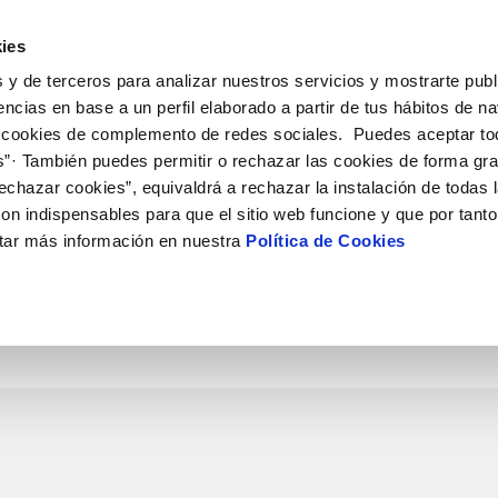
ES
CA
Actual
ies
 y de terceros para analizar nuestros servicios y mostrarte publ
Tu Servicio
Tu Agua
Conócenos
Nuestros c
encias en base a un perfil elaborado a partir de tus hábitos de n
 cookies de complemento de redes sociales. Puedes aceptar to
s”· También puedes permitir o rechazar las cookies de forma gr
N AL CLIENTE
D
 ÉTICO
NTRATOS
COMPROMISO DE SERVICIO
CUIDADOS DEL AGUA
CONTRATACIÓN
MODIFICACIÓN DE DATOS
echazar cookies”, equivaldrá a rechazar la instalación de todas 
AS DE GESTIÓN Y CERTIFICADOS
 de contacto
calidad del agua
bio de titular
Customer Counsel (Defensa del c
Consejos de ahorro
Condiciones Generales de Contra
Actualizar datos bancarios
on indispensables para que el sitio web funcione y que por tant
e interés
a de suministro
Normativa del servicio
Depósitos comunitarios
Contrataciones
Actualizar datos de domicili
tar más información en nuestra
Política de Cookies
via
a de suministro
Junta de Arbitraje
Actualizar datos personales
obras y afectaciones
icitud de Acometida
ación de fuga interior
umentación contratación
VER TODAS LAS GESTIONES