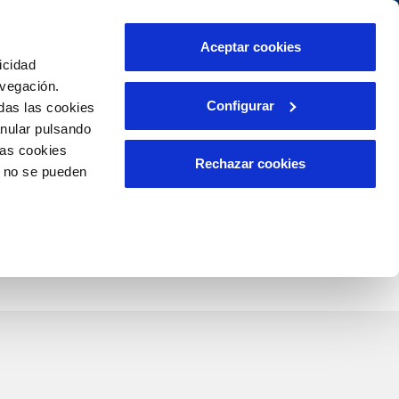
idad
Ayuda
Contáctanos
Aceptar cookies
icidad
Área de clientes
ompromisos
avegación.
Configurar
das las cookies
anular pulsando
INCIDENCIAS
las cookies
liente)
tación
Comunica anomalías o posibles
Rechazar cookies
o no se pueden
fraudes
o
Reclamaciones