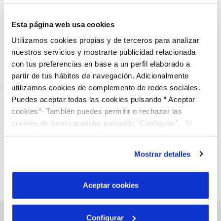
un tramo de la calle Firal, puesto que presentaba un
fuerte deterioro. Así, se ha mejorado la seguridad de los
Esta página web usa cookies
vehículos y peatones adaptando el espacio a los criterios
Utilizamos cookies propias y de terceros para analizar
de accesibilidad vigentes.
nuestros servicios y mostrarte publicidad relacionada
con tus preferencias en base a un perfil elaborado a
partir de tus hábitos de navegación. Adicionalmente
utilizamos cookies de complemento de redes sociales.
Puedes aceptar todas las cookies pulsando “ Aceptar
cookies”· También puedes permitir o rechazar las
cookies de forma granular pulsando “Configurar”. Si
pulsas “Rechazar cookies”, equivaldrá a rechazar la
instalación de todas las cookies salvo las necesarias que
Mostrar detalles
son indispensables para que el sitio web funcione y que
por tanto no se pueden desactivar. Puedes consultar
más información en nuestra
Política de Cookies
Aceptar cookies
Configurar