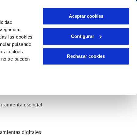
idad
Ayuda
Contáctanos
Aceptar cookies
icidad
Área de clientes
ompromisos
avegación.
Configurar
das las cookies
anular pulsando
INCIDENCIAS
las cookies
liente)
tación
Comunica anomalías o posibles
Rechazar cookies
o no se pueden
fraudes
o
Reclamaciones
erramienta esencial
ramientas digitales