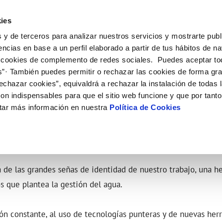
ES
CA
Actual
ies
 y de terceros para analizar nuestros servicios y mostrarte publ
Tu Servicio
Tu Agua
Conócenos
Nuestros c
encias en base a un perfil elaborado a partir de tus hábitos de n
 cookies de complemento de redes sociales. Puedes aceptar to
s”· También puedes permitir o rechazar las cookies de forma gr
N AL CLIENTE
D
 ÉTICO
NTRATOS
COMPROMISO DE SERVICIO
CUIDADOS DEL AGUA
CONTRATACIÓN
MODIFICACIÓN DE DATOS
echazar cookies”, equivaldrá a rechazar la instalación de todas 
AS DE GESTIÓN Y CERTIFICADOS
 de contacto
calidad del agua
bio de titular
Customer Counsel (Defensa del c
Consejos de ahorro
Condiciones Generales de Contra
Actualizar datos bancarios
on indispensables para que el sitio web funcione y que por tant
e interés
a de suministro
Normativa del servicio
Depósitos comunitarios
Contrataciones
Actualizar datos de domicili
IÓN
tar más información en nuestra
Política de Cookies
via
a de suministro
Junta de Arbitraje
Actualizar datos personales
obras y afectaciones
icitud de Acometida
ación de fuga interior
umentación contratación
 de las grandes señas de identidad de nuestro trabajo, una h
VER TODAS LAS GESTIONES
os que plantea la gestión del agua.
ión constante, al uso de tecnologías punteras y de nuevas her