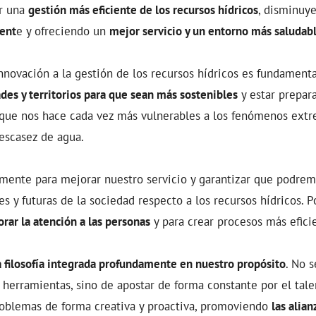
ar una
gestión más eficiente de los recursos hídricos
, disminuy
ent
e y ofreciendo un
mejor servicio y un entorno más saludabl
innovación a la gestión de los recursos hídricos es fundamenta
des y territorios para que sean más sostenibles
y estar prepar
 que nos hace cada vez más vulnerables a los fenómenos extr
 escasez de agua.
ente para mejorar nuestro servicio y garantizar que podremo
s y futuras de la sociedad respecto a los recursos hídricos. Po
rar la atención a las personas
y para crear procesos más efici
 filosofía integrada profundamente en nuestro propósito
. No s
y herramientas, sino de apostar de forma constante por el tal
roblemas de forma creativa y proactiva, promoviendo
las alian