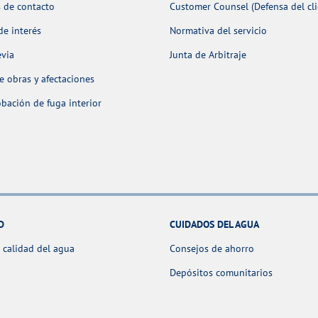
 de contacto
Customer Counsel (Defensa del cli
de interés
Normativa del servicio
evia
Junta de Arbitraje
 obras y afectaciones
ación de fuga interior
D
CUIDADOS DEL AGUA
 calidad del agua
Consejos de ahorro
Depósitos comunitarios