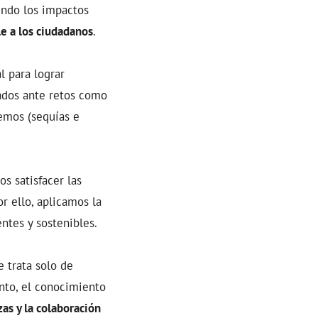
endo los impactos
e a los ciudadanos
.
l para lograr
ados ante retos como
emos (sequías e
s satisfacer las
r ello, aplicamos la
entes y sostenibles.
e trata solo de
ento, el conocimiento
zas y la colaboración