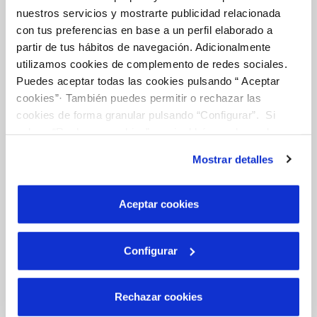
Tu Agua
nuestros servicios y mostrarte publicidad relacionada
con tus preferencias en base a un perfil elaborado a
partir de tus hábitos de navegación. Adicionalmente
NUESTRO PAPEL EN EL CICLO URBANO
utilizamos cookies de complemento de redes sociales.
CALIDAD
Puedes aceptar todas las cookies pulsando “ Aceptar
cookies”· También puedes permitir o rechazar las
CUIDADOS DEL AGUA
cookies de forma granular pulsando “Configurar”. Si
pulsas “Rechazar cookies”, equivaldrá a rechazar la
instalación de todas las cookies salvo las necesarias que
Conócenos
Mostrar detalles
son indispensables para que el sitio web funcione y que
por tanto no se pueden desactivar. Puedes consultar
más información en nuestra
Política de Cookies
Aceptar cookies
SOBRE NOSOTROS
CÓDIGO ÉTICO
Configurar
SISTEMAS DE GESTIÓN Y CERTIFICADOS
CONTRATACIÓN
Rechazar cookies