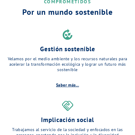
COMPROMETIDOS
Por un mundo sostenible
compost
Gestión sostenible
Velamos por el medio ambiente y los recursos naturales para
acelerar la transformación ecológica y lograr un futuro más
sostenible
Saber más...
handshake
Implicación social
Trabajamos al servicio de la sociedad y enfocados en las
personas, apostando por la inclusión y la diversidad