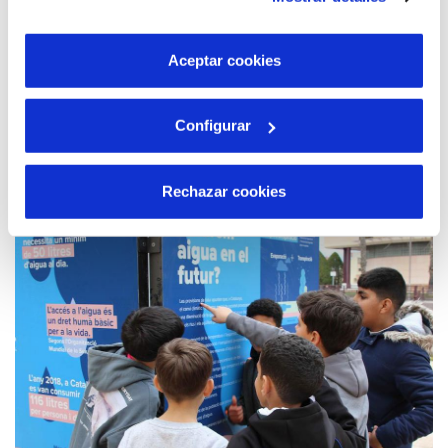
son indispensables para que el sitio web funcione y que
estudios universitarios, preferiblemente en grados de
por tanto no se pueden desactivar. Puedes consultar
ámbitos STEAM.
más información en nuestra
Política de Cookies
Aceptar cookies
Leer más...
Configurar
Rechazar cookies