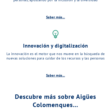
Saber más...
emoji_objects
Innovación y digitalización
La innovación es el motor que nos mueve en la búsqueda de
nuevas soluciones para cuidar de los recursos y las personas
Saber más...
Descubre más sobre Aigües
Colomenques…