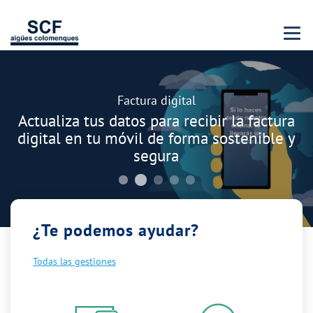
Menu 
Carrusel
Descubre nuestro programa de Becas "Jóvenes
Talentos"
Buscamos jóvenes brillantes que quieran
cursar estudios universitarios
¿Te podemos ayudar?
Todas las gestiones