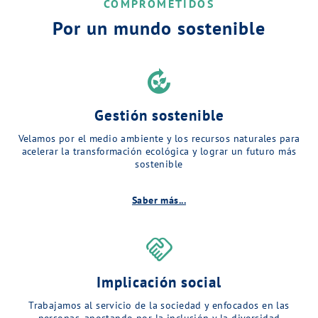
COMPROMETIDOS
Por un mundo sostenible
compost
Gestión sostenible
Velamos por el medio ambiente y los recursos naturales para
acelerar la transformación ecológica y lograr un futuro más
sostenible
Saber más...
handshake
Implicación social
Trabajamos al servicio de la sociedad y enfocados en las
personas, apostando por la inclusión y la diversidad