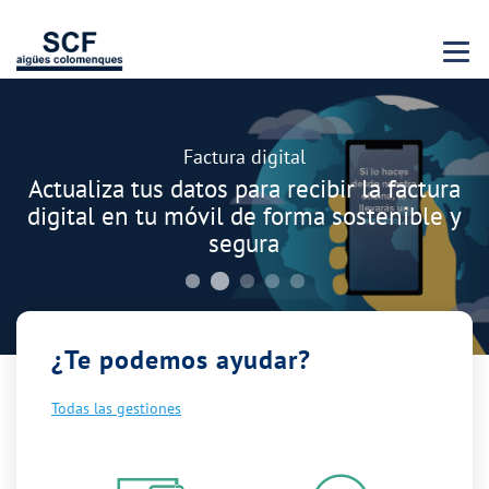
Menu 
Carrusel
Descubre nuestro programa de Becas "Jóvenes
Talentos"
Buscamos jóvenes brillantes que quieran
cursar estudios universitarios
¿Te podemos ayudar?
Todas las gestiones