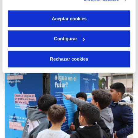
son indispensables para que el sitio web funcione y que
estudios universitarios, preferiblemente en grados de
por tanto no se pueden desactivar. Puedes consultar
ámbitos STEAM.
más información en nuestra
Política de Cookies
Aceptar cookies
Leer más...
Configurar
Rechazar cookies