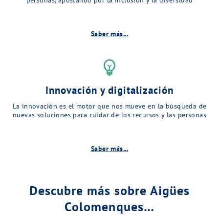
Saber más...
emoji_objects
Innovación y digitalización
La innovación es el motor que nos mueve en la búsqueda de
nuevas soluciones para cuidar de los recursos y las personas
Saber más...
Descubre más sobre Aigües
Colomenques…