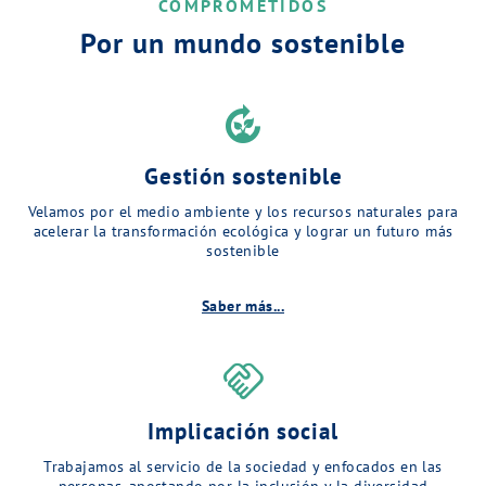
COMPROMETIDOS
Por un mundo sostenible
compost
Gestión sostenible
Velamos por el medio ambiente y los recursos naturales para
acelerar la transformación ecológica y lograr un futuro más
sostenible
Saber más...
handshake
Implicación social
Trabajamos al servicio de la sociedad y enfocados en las
personas, apostando por la inclusión y la diversidad