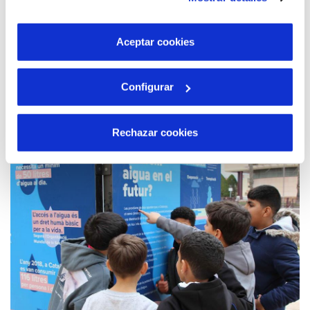
son indispensables para que el sitio web funcione y que
estudios universitarios, preferiblemente en grados de
por tanto no se pueden desactivar. Puedes consultar
ámbitos STEAM.
más información en nuestra
Política de Cookies
Aceptar cookies
Leer más...
Configurar
Rechazar cookies