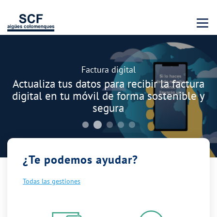
Menu 
Carrusel
Descubre nuestro programa de Becas "Jóvenes
Talentos"
Buscamos jóvenes brillantes que quieran
cursar estudios universitarios
¿Te podemos ayudar?
Todas las gestiones