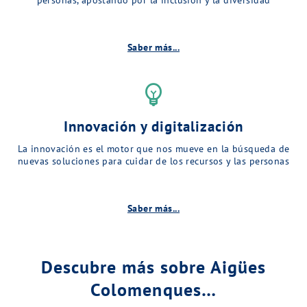
Saber más...
emoji_objects
Innovación y digitalización
La innovación es el motor que nos mueve en la búsqueda de
nuevas soluciones para cuidar de los recursos y las personas
Saber más...
Descubre más sobre Aigües
Colomenques…