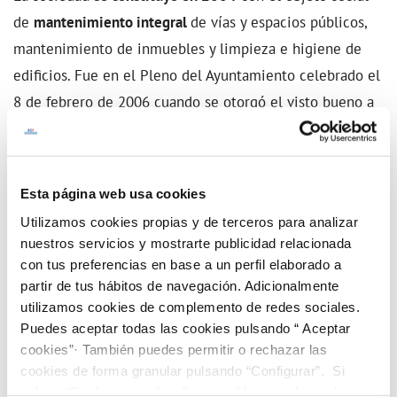
de
mantenimiento integral
de vías y espacios públicos,
mantenimiento de inmuebles y limpieza e higiene de
edificios. Fue en el Ple
no del Ayuntamiento celebrado el
8 de febrero de 2006 cuando se otorgó el visto bueno a
la municipalización de los
servicios de agua potable,
saneamiento y depuración
, resultando adjudicataria
Hidrogea posteriormente.
Esta página web usa cookies
Utilizamos cookies propias y de terceros para analizar
Por acuerdo de la Junta General de Accionistas del 11 de
nuestros servicios y mostrarte publicidad relacionada
julio de 2007, se
amplía el objeto social de Sermubeniel
con tus preferencias en base a un perfil elaborado a
partir de tus hábitos de navegación. Adicionalmente
a la prestación de servicios, tales como: estudios
utilizamos cookies de complemento de redes sociales.
urbanísticos, actividad urbanizadora, gestión y
Puedes aceptar todas las cookies pulsando “ Aceptar
explotación de obras y servicios resultantes de la
cookies”· También puedes permitir o rechazar las
urbanización, gestión y explotación de terrenos urbanos
cookies de forma granular pulsando “Configurar”. Si
pulsas “Rechazar cookies”, equivaldrá a rechazar la
y rústicos propiedad del Ayuntamiento de Beniel,