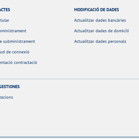
ACTES
MODIFICACIÓ DE DADES
itular
Actualitzar dades bancàries
bministrament
Actualitzar dades de domicili
de subministrament
Actualitzar dades personals
itud de connexió
ntació contractació
GESTIONES
zacions