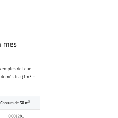
n mes
 exemples del que
ua domèstica (1m3 =
3
Consum de 30 m
0,001281