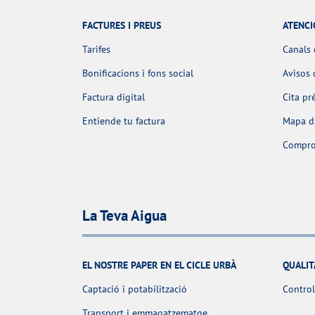
FACTURES I PREUS
ATENCI
Tarifes
Canals 
Bonificacions i fons social
Avisos 
Factura digital
Cita pr
Entiende tu factura
Mapa d'
Comprov
La Teva Aigua
EL NOSTRE PAPER EN EL CICLE URBÀ
QUALIT
Captació i potabilització
Control
Transport i emmagatzematge