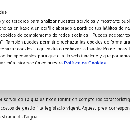
ES
CA
Actual
ies
 y de terceros para analizar nuestros servicios y mostrarte publ
El Teu Servei
La Teva Aigua
Coneix-nos
El Nos
encias en base a un perfil elaborado a partir de tus hábitos de n
 cookies de complemento de redes sociales. Puedes aceptar to
s”· También puedes permitir o rechazar las cookies de forma gr
 AL CLIENT
AT
IC
NTRACTES
COMPROMÍS DE SERVEI
CUIDEM L'AIGUA
PERFIL DEL CONTRACTANT
MODIFICACIÓ DE DADES
echazar cookies”, equivaldrá a rechazar la instalación de todas 
S DE GESTIÓ I CERTIFICATS
e contacte
de la qualitat de l’aigua
vi titular
Customer Counsel (Defensa del c
Consells d'estalvi
Condicions generals de contract
Actualitzar dades bancàries
on indispensables para que el sitio web funcione y que por tant
'interès
a subministrament
Normativa del servei
Dipòsits comunitaris
Contrataciones
Actualitzar dades de domicil
tar más información en nuestra
Política de Cookies
via
xa de subministrament
Junta d’Arbitratge
Actualitzar dades personals
bres i afectacions
·licitud de connexió
ció de fuita interior
umentació contractació
el servei de l'aigua es fixen tenint en compte les característi
 costos de gestió i la legislació vigent. Aquest preu correspon
istrament d'aigua.