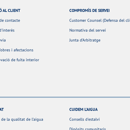
Ó AL CLIENT
COMPROMÍS DE SERVEI
de contacte
Customer Counsel (Defensa del cli
d'interès
Normativa del servei
èvia
Junta d’Arbitratge
obres i afectacions
ació de fuita interior
AT
CUIDEM L'AIGUA
 de la qualitat de l’aigua
Consells d'estalvi
Dipòsits comunitaris