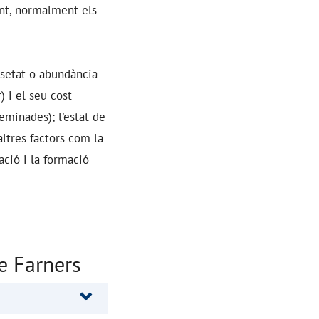
ent, normalment els
ssetat o abundància
) i el seu cost
eminades); l'estat de
altres factors com la
cació i la formació
e Farners