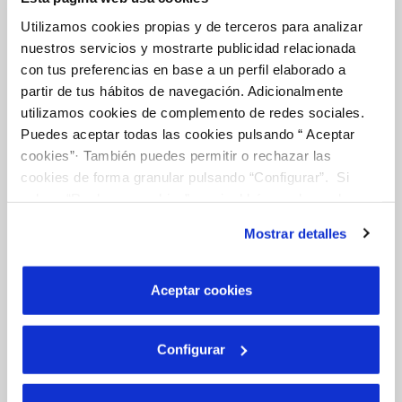
Utilizamos cookies propias y de terceros para analizar
nuestros servicios y mostrarte publicidad relacionada
La Teva Aigua
con tus preferencias en base a un perfil elaborado a
partir de tus hábitos de navegación. Adicionalmente
utilizamos cookies de complemento de redes sociales.
EL NOSTRE PAPER EN EL CICLE URBÀ
Puedes aceptar todas las cookies pulsando “ Aceptar
cookies”· También puedes permitir o rechazar las
QUALITAT
cookies de forma granular pulsando “Configurar”. Si
CUIDEM L'AIGUA
pulsas “Rechazar cookies”, equivaldrá a rechazar la
instalación de todas las cookies salvo las necesarias que
Mostrar detalles
son indispensables para que el sitio web funcione y que
Coneix-nos
por tanto no se pueden desactivar. Puedes consultar
más información en nuestra
Política de Cookies
Aceptar cookies
SOBRE NOSALTRES
Configurar
CODI ÈTIC
SISTEMES DE GESTIÓ I CERTIFICATS