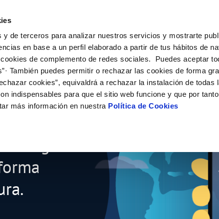
ES
CA
Actual
ies
 y de terceros para analizar nuestros servicios y mostrarte publ
El Teu Servei
La Teva Aigua
Coneix-nos
El Nos
encias en base a un perfil elaborado a partir de tus hábitos de n
 cookies de complemento de redes sociales. Puedes aceptar to
s”· También puedes permitir o rechazar las cookies de forma gr
 AL CLIENT
AT
IC
NTRACTES
COMPROMÍS DE SERVEI
CUIDEM L'AIGUA
PERFIL DEL CONTRACTANT
MODIFICACIÓ DE DADES
echazar cookies”, equivaldrá a rechazar la instalación de todas 
S DE GESTIÓ I CERTIFICATS
e contacte
de la qualitat de l’aigua
vi titular
Customer Counsel (Defensa del c
Consells d'estalvi
Condicions generals de contract
Actualitzar dades bancàries
on indispensables para que el sitio web funcione y que por tant
a de Beques "Joves
'interès
a subministrament
Normativa del servei
Dipòsits comunitaris
Contrataciones
Actualitzar dades de domicil
tar más información en nuestra
Política de Cookies
via
xa de subministrament
Junta d’Arbitratge
Actualitzar dades personals
rillants
bres i afectacions
·licitud de connexió
ció de fuita interior
umentació contractació
sar
taris