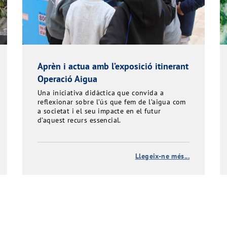
Aprèn i actua amb l’exposició itinerant
Operació Aigua
Una iniciativa didàctica que convida a
reflexionar sobre l’ús que fem de l’aigua com
a societat i el seu impacte en el futur
d’aquest recurs essencial.
Llegeix-ne més...