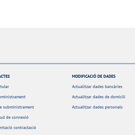
ACTES
MODIFICACIÓ DE DADES
itular
Actualitzar dades bancàries
bministrament
Actualitzar dades de domicili
de subministrament
Actualitzar dades personals
itud de connexió
ntació contractació