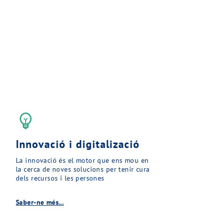
emoji_objects
Innovació i digitalizació
La innovació és el motor que ens mou en
la cerca de noves solucions per tenir cura
dels recursos i les persones
Saber-ne més...