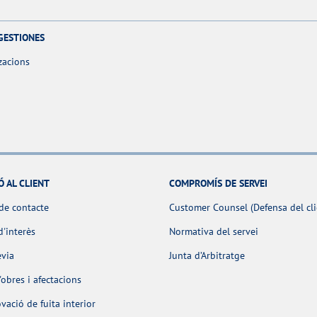
GESTIONES
zacions
Ó AL CLIENT
COMPROMÍS DE SERVEI
de contacte
Customer Counsel (Defensa del cli
d'interès
Normativa del servei
èvia
Junta d’Arbitratge
obres i afectacions
ació de fuita interior