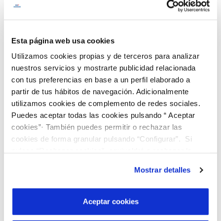
experts.
Col·labora en projectes de recuperació i difusió del
Esta página web usa cookies
patrimoni cultural, industrial i d'infraestructures de
Utilizamos cookies propias y de terceros para analizar
l'aigua.
nuestros servicios y mostrarte publicidad relacionada
con tus preferencias en base a un perfil elaborado a
partir de tus hábitos de navegación. Adicionalmente
utilizamos cookies de complemento de redes sociales.
Coneix-nos
Puedes aceptar todas las cookies pulsando “ Aceptar
cookies”· También puedes permitir o rechazar las
cookies de forma granular pulsando “Configurar”. Si
pulsas “Rechazar cookies”, equivaldrá a rechazar la
instalación de todas las cookies salvo las necesarias que
Mostrar detalles
son indispensables para que el sitio web funcione y que
por tanto no se pueden desactivar. Puedes consultar
más información en nuestra
Política de Cookies
Aceptar cookies