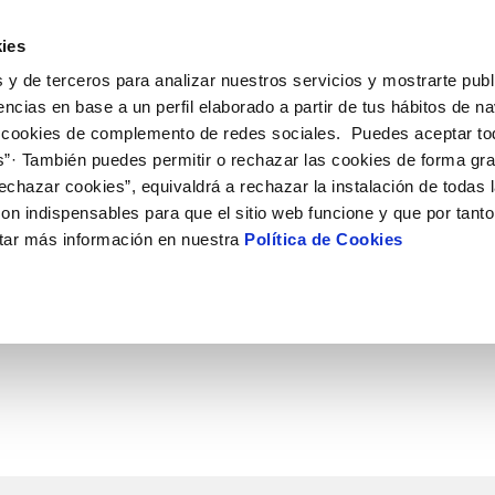
ES
CA
Actual
ies
 y de terceros para analizar nuestros servicios y mostrarte publ
El Teu Servei
La Teva Aigua
Coneix-nos
El Nos
encias en base a un perfil elaborado a partir de tus hábitos de n
 cookies de complemento de redes sociales. Puedes aceptar to
s”· También puedes permitir o rechazar las cookies de forma gr
 AL CLIENT
AT
IC
NTRACTES
COMPROMÍS DE SERVEI
CUIDEM L'AIGUA
PERFIL DEL CONTRACTANT
MODIFICACIÓ DE DADES
echazar cookies”, equivaldrá a rechazar la instalación de todas 
S DE GESTIÓ I CERTIFICATS
e contacte
de la qualitat de l’aigua
vi titular
Customer Counsel (Defensa del c
Consells d'estalvi
Condicions generals de contract
Actualitzar dades bancàries
on indispensables para que el sitio web funcione y que por tant
'interès
a subministrament
Normativa del servei
Dipòsits comunitaris
Contrataciones
Actualitzar dades de domicil
AL
tar más información en nuestra
Política de Cookies
via
xa de subministrament
Junta d’Arbitratge
Actualitzar dades personals
bres i afectacions
·licitud de connexió
ció de fuita interior
umentació contractació