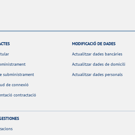
ACTES
MODIFICACIÓ DE DADES
itular
Actualitzar dades bancàries
bministrament
Actualitzar dades de domicili
de subministrament
Actualitzar dades personals
itud de connexió
ntació contractació
GESTIONES
zacions