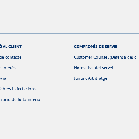
Ó AL CLIENT
COMPROMÍS DE SERVEI
de contacte
Customer Counsel (Defensa del cli
d'interès
Normativa del servei
èvia
Junta d’Arbitratge
obres i afectacions
ació de fuita interior