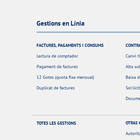
Gestions en Línia
FACTURES, PAGAMENTS I CONSUMS
CONTR
Lectura de comptador
Canvi t
Pagament de factures
Alta su
12 Gotes (quota fixa mensual)
Baixa 
Duplicat de factures
Sol·lic
Docume
OTRAS 
TOTES LES GESTIONS
Autorit