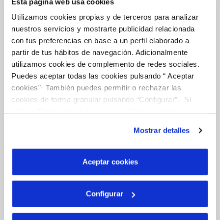
Esta página web usa cookies
Utilizamos cookies propias y de terceros para analizar
nuestros servicios y mostrarte publicidad relacionada
La Teva Aigua
con tus preferencias en base a un perfil elaborado a
partir de tus hábitos de navegación. Adicionalmente
utilizamos cookies de complemento de redes sociales.
EL NOSTRE PAPER EN EL CICLE URBÀ
Puedes aceptar todas las cookies pulsando “ Aceptar
cookies”· También puedes permitir o rechazar las
QUALITAT
cookies de forma granular pulsando “Configurar”. Si
CUIDEM L'AIGUA
pulsas “Rechazar cookies”, equivaldrá a rechazar la
instalación de todas las cookies salvo las necesarias que
Mostrar detalles
son indispensables para que el sitio web funcione y que
por tanto no se pueden desactivar. Puedes consultar
Coneix-nos
más información en nuestra
Política de Cookies
Aceptar cookies
SOBRE NOSALTRES
Configurar
CODI ÈTIC
SISTEMES DE GESTIÓ I CERTIFICATS