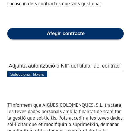
m
cadascun dels contractes que vols gestionar
n
o
m
Afegir contracte
A
d
j
u
n
t
T'informem que
AIGÜES COLOMENQUES, S.L.
tractarà
a
les teves dades personals amb la finalitat de tramitar
a
u
la gestió que sol·licitis. Pots accedir a les teves dades,
t
sol·licitar que et modifiquin o suprimeixin, demanar
o
que limitem el tractament, exercir el dret a la
r