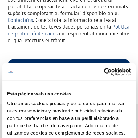
i
portabilitat o oposar-te al tractament en determinats
t
supòsits completant el formulari disponible en el
z
Contacta'ns
. Coneix tota la informació relativa al
a
c
tractament de les teves dades personals en la
Política
i
de protecció de dades
corresponent al municipi sobre
ó
o
el qual efectues el tràmit.
N
I
F
d
e
Continuar
l
t
i
t
u
l
Esta página web usa cookies
a
Utilizamos cookies propias y de terceros para analizar
r
d
nuestros servicios y mostrarte publicidad relacionada
e
con tus preferencias en base a un perfil elaborado a
l
c
partir de tus hábitos de navegación. Adicionalmente
o
Gestions en Línia
utilizamos cookies de complemento de redes sociales.
n
t