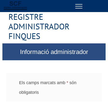
Menu
REGISTRE
GESTIONS EN LÍNIA
ADMINISTRADOR
EL TEU SERVEI
FINQUES
LA TEVA AIGUA
1/3
Informació administrador
CONEIX-NOS
EL NOSTRE COMPROMÍS
Els camps marcats amb
*
són
obligatoris