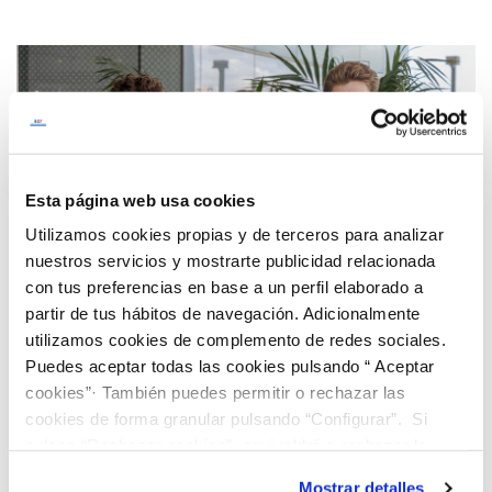
Esta página web usa cookies
Utilizamos cookies propias y de terceros para analizar
nuestros servicios y mostrarte publicidad relacionada
con tus preferencias en base a un perfil elaborado a
partir de tus hábitos de navegación. Adicionalmente
utilizamos cookies de complemento de redes sociales.
Puedes aceptar todas las cookies pulsando “ Aceptar
cookies”· También puedes permitir o rechazar las
cookies de forma granular pulsando “Configurar”. Si
Descobreix el nostre programa de Beques
pulsas “Rechazar cookies”, equivaldrá a rechazar la
“Joves Talents”!
instalación de todas las cookies salvo las necesarias que
Mostrar detalles
Busquem joves brillants que vulguin cursar estudis