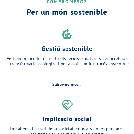
COMPROMESOS
Per un món sostenible
compost
Gestió sostenible
Vetllem pel medi ambient i els recursos naturals per accelerar
la transformació ecològica i per assolir un futur més sostenible
Saber-ne més...
handshake
Implicació social
Treballem al servei de la societat, enfocats en les persones,
apostant per la inclusió i la diversitat