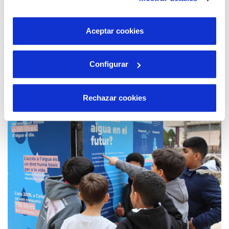
son indispensables para que el sitio web funcione y que
universitaris, preferiblement en graus d'àmbits STEAM.
por tanto no se pueden desactivar. Puedes consultar
más información en nuestra
Política de Cookies
Aceptar cookies
Llegeix-ne més...
Configurar
Rechazar cookies