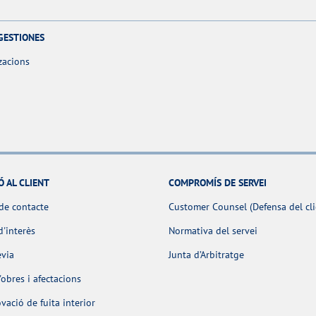
GESTIONES
zacions
Ó AL CLIENT
COMPROMÍS DE SERVEI
de contacte
Customer Counsel (Defensa del cli
d'interès
Normativa del servei
èvia
Junta d’Arbitratge
obres i afectacions
ació de fuita interior