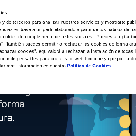
ES
CA
Actual
ies
 y de terceros para analizar nuestros servicios y mostrarte publ
El Teu Servei
La Teva Aigua
Coneix-nos
El Nos
encias en base a un perfil elaborado a partir de tus hábitos de n
 cookies de complemento de redes sociales. Puedes aceptar to
s”· También puedes permitir o rechazar las cookies de forma gr
 AL CLIENT
AT
IC
NTRACTES
COMPROMÍS DE SERVEI
CUIDEM L'AIGUA
PERFIL DEL CONTRACTANT
MODIFICACIÓ DE DADES
echazar cookies”, equivaldrá a rechazar la instalación de todas 
S DE GESTIÓ I CERTIFICATS
e contacte
de la qualitat de l’aigua
vi titular
Customer Counsel (Defensa del c
Consells d'estalvi
Condicions generals de contract
Actualitzar dades bancàries
on indispensables para que el sitio web funcione y que por tant
a de Beques "Joves
'interès
a subministrament
Normativa del servei
Dipòsits comunitaris
Contrataciones
Actualitzar dades de domicil
tar más información en nuestra
Política de Cookies
via
xa de subministrament
Junta d’Arbitratge
Actualitzar dades personals
rillants
bres i afectacions
·licitud de connexió
ció de fuita interior
umentació contractació
sar
taris