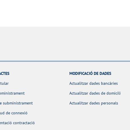
ACTES
MODIFICACIÓ DE DADES
itular
Actualitzar dades bancàries
bministrament
Actualitzar dades de domicili
de subministrament
Actualitzar dades personals
itud de connexió
ntació contractació