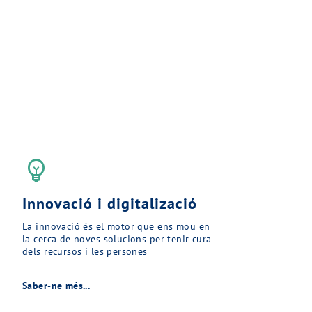
emoji_objects
Innovació i digitalizació
La innovació és el motor que ens mou en
la cerca de noves solucions per tenir cura
dels recursos i les persones
Saber-ne més...