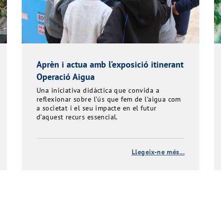
Aprèn i actua amb l’exposició itinerant
Operació Aigua
Una iniciativa didàctica que convida a
reflexionar sobre l’ús que fem de l’aigua com
a societat i el seu impacte en el futur
d’aquest recurs essencial.
Llegeix-ne més...