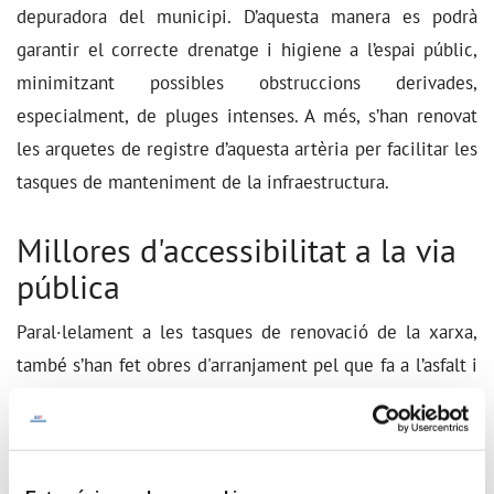
depuradora del municipi. D’aquesta manera es podrà
garantir el correcte drenatge i higiene a l’espai públic,
minimitzant possibles obstruccions derivades,
especialment, de pluges intenses. A més, s’han renovat
les arquetes de registre d’aquesta artèria per facilitar les
tasques de manteniment de la infraestructura.
Millores d'accessibilitat a la via
pública
Paral·lelament a les tasques de renovació de la xarxa,
també s’han fet obres d'arranjament pel que fa a l’asfalt i
les voreres d’un tram del carrer Firal, ja que presentava
un fort deteriorament. Així, s’ha millorat la seguretat
dels vehicles i vianants adaptant l'espai als criteris