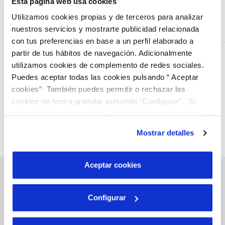
d'accessibilitat vigents.
Esta página web usa cookies
Utilizamos cookies propias y de terceros para analizar
nuestros servicios y mostrarte publicidad relacionada
con tus preferencias en base a un perfil elaborado a
partir de tus hábitos de navegación. Adicionalmente
utilizamos cookies de complemento de redes sociales.
Puedes aceptar todas las cookies pulsando “ Aceptar
cookies”· También puedes permitir o rechazar las
cookies de forma granular pulsando “Configurar”. Si
pulsas “Rechazar cookies”, equivaldrá a rechazar la
instalación de todas las cookies salvo las necesarias que
Mostrar detalles
son indispensables para que el sitio web funcione y que
por tanto no se pueden desactivar. Puedes consultar
más información en nuestra
Política de Cookies
Aceptar cookies
Configurar
Gestions en Línia